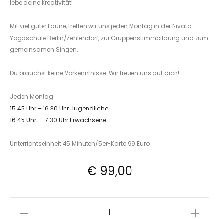
lebe deine Kreativität!
Mit viel guter Laune, treffen wir uns jeden Montag in der Nivata
Yogaschule Berlin/Zehlendorf, zur Gruppenstimmbildung und zum
gemeinsamen Singen.
Du brauchst keine Vorkenntnisse. Wir freuen uns auf dich!
Jeden Montag
15.45 Uhr – 16.30 Uhr Jugendliche
16.45 Uhr – 17.30 Uhr Erwachsene
Unterrichtseinheit 45 Minuten/5er-Karte 99 Euro
€
99,00
Let