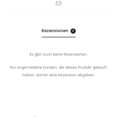
Gesangsklassen.
SHARE
:
Menge
Rezensionen
0
Es gibt noch keine Rezensionen.
R
Nur angemeldete Kunden, die dieses Produkt gekauft
e
haben, dürfen eine Rezension abgeben.
z
e
n
s