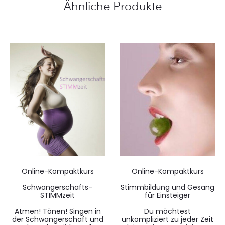
Ähnliche Produkte
i
o
n
e
n
Online-Kompaktkurs
Online-Kompaktkurs
Schwangerschafts-
Stimmbildung und Gesang
STIMMzeit
für Einsteiger
Atmen! Tönen! Singen in
Du möchtest
der Schwangerschaft und
unkompliziert zu jeder Zeit